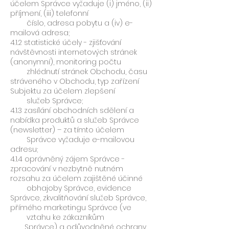
účelem Správce vyžaduje (i) jméno, (ii)
příjmení, (iii) telefonní
číslo, adresa pobytu a (iv) e-
mailová adresa;
4.1.2 statistické účely - zjišťování
návštěvnosti internetových stránek
(anonymní), monitoring počtu
zhlédnutí stránek Obchodu, času
stráveného v Obchodu, typ zařízení
Subjektu za účelem zlepšení
služeb Správce;
4.1.3 zasílání obchodních sdělení a
nabídka produktů a služeb Správce
(newsletter) – za tímto účelem
Správce vyžaduje e-mailovou
adresu;
4.1.4 oprávněný zájem Správce -
zpracování v nezbytně nutném
rozsahu za účelem zajištěné účinné
obhajoby Správce, evidence
Správce, zkvalitňování služeb Správce,
přímého marketingu Správce (ve
vztahu ke zákazníkům
Správce) a odůvodněné ochrany