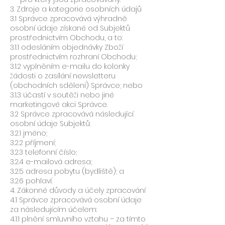
3. Zdroje a kategorie osobních údajů
3.1 Správce zpracovává výhradně
osobní údaje získané od Subjektů
prostřednictvím Obchodu, a to:
3.1.1 odesláním objednávky Zboží
prostřednictvím rozhraní Obchodu;
3.1.2 vyplněním e-mailu do kolonky
žádosti o zasílání newsletteru
(obchodních sdělení) Správce; nebo
3.1.3 účastí v soutěži nebo jiné
marketingové akci Správce.
3.2 Správce zpracovává následující
osobní údaje Subjektů:
3.2.1 jméno;
3.2.2 příjmení;
3.2.3 telefonní číslo;
3.2.4 e-mailová adresa;
3.2.5 adresa pobytu (bydliště); a
3.2.6 pohlaví.
4. Zákonné důvody a účely zpracování
4.1 Správce zpracovává osobní údaje
za následujícím účelem:
4.1.1 plnění smluvního vztahu – za tímto