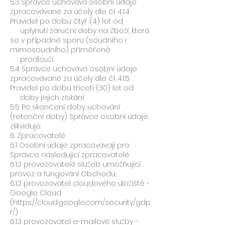
5.3 Správce uchovává osobní údaje
zpracovávané za účely dle čl. 4.1.4
Pravidel po dobu čtyř (4) let od
uplynutí záruční doby na Zboží, která
se v případně sporu (soudního i
mimosoudního) přiměřeně
prodlouží.
5.4 Správce uchovává osobní údaje
zpracovávané za účely dle čl. 4.1.5
Pravidel po dobu třiceti (30) let od
doby jejich získání.
5.5 Po skončení doby uchování
(retenční doby) Správce osobní údaje
zlikviduje.
6. Zpracovatelé
6.1 Osobní údaje zpracovávají pro
Správce následující zpracovatelé:
6.1.2 provozovatelé služeb umožňující
provoz a fungování Obchodu;
6.1.2 provozovatel cloudového úložiště -
Google Cloud
(https://cloud.google.com/security/gdp
r/)
6.1.3 provozovatel e-mailové služby -