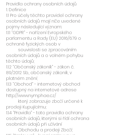
Pravidla ochrany osobních údajů
1. Definice
1.1 Pro účely těchto pravidel ochrany
osobních údajů mají níže uvedené
pojmy následující význam:
1.1.1 “GDPR” - nařízení Evropského
parlamentu a Rady (EU) 2016/679 o
ochraně fyzických osob v
souvislosti se zpracováním
osobních údajů a o volném pohybu
těchto údajů;
1.1.2 “Občanský zákoník” - zákon č.
89/2012 Sb., občanský zákoník, v
platném znění;
1.1.3 “Obchod” - internetový obchod
dostupný na internetové adrese
http://www.nymphae.cz/
který zobrazuje zboží určené k
prodeji Kupujícímu;
1.1.4 “Pravidla” - tato pravidla ochrany
osobních údajů, kterými si řídí ochrana
osobních údajů při užívání
Obchodu a prodeji Zboží;