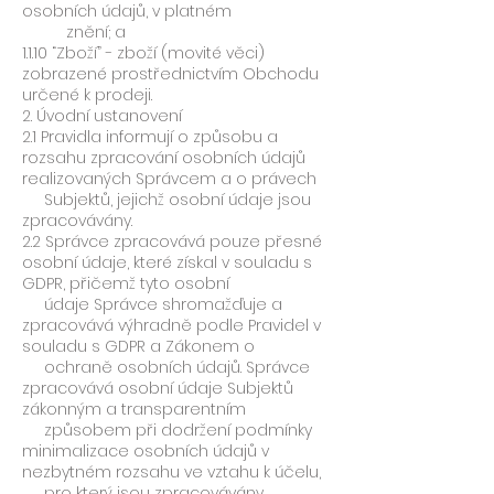
osobních údajů, v platném
znění; a
1.1.10 “Zboží” - zboží (movité věci)
zobrazené prostřednictvím Obchodu
určené k prodeji.
2. Úvodní ustanovení
2.1 Pravidla informují o způsobu a
rozsahu zpracování osobních údajů
realizovaných Správcem a o právech
Subjektů, jejichž osobní údaje jsou
zpracovávány.
2.2 Správce zpracovává pouze přesné
osobní údaje, které získal v souladu s
GDPR, přičemž tyto osobní
údaje Správce shromažďuje a
zpracovává výhradně podle Pravidel v
souladu s GDPR a Zákonem o
ochraně osobních údajů. Správce
zpracovává osobní údaje Subjektů
zákonným a transparentním
způsobem při dodržení podmínky
minimalizace osobních údajů v
nezbytném rozsahu ve vztahu k účelu,
pro který jsou zpracovávány.