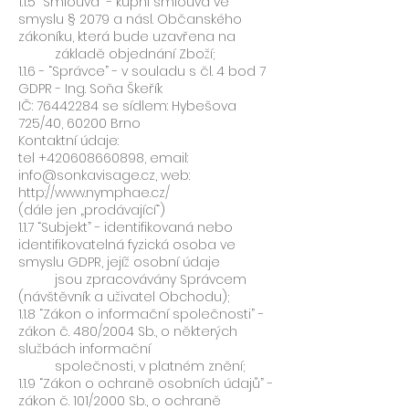
1.1.5 “Smlouva” - kupní smlouva ve
smyslu § 2079 a násl. Občanského
zákoníku, která bude uzavřena na
základě objednání Zboží;
1.1.6 - “Správce” - v souladu s čl. 4 bod 7
GDPR - Ing. Soňa Škeřík
IČ: 76442284 se sídlem: Hybešova
725/40, 60200 Brno
Kontaktní údaje:
tel +420608660898, email:
info@sonkavisage.cz, web:
http://www.nymphae.cz/
(dále jen „prodávající“)
1.1.7 “Subjekt” - identifikovaná nebo
identifikovatelná fyzická osoba ve
smyslu GDPR, jejíž osobní údaje
jsou zpracovávány Správcem
(návštěvník a uživatel Obchodu);
1.1.8 “Zákon o informační společnosti” -
zákon č. 480/2004 Sb., o některých
službách informační
společnosti, v platném znění;
1.1.9 “Zákon o ochraně osobních údajů” -
zákon č. 101/2000 Sb., o ochraně