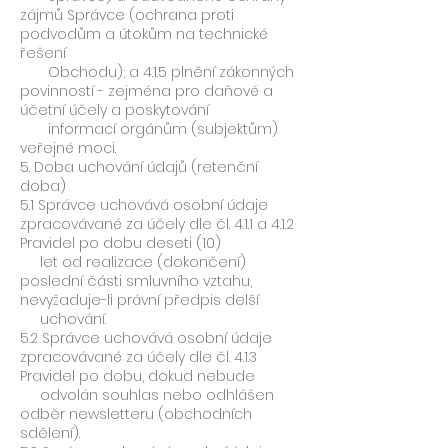
zájmů Správce (ochrana proti
podvodům a útokům na technické
řešení
Obchodu); a 4.1.5 plnění zákonných
povinností - zejména pro daňové a
účetní účely a poskytování
informací orgánům (subjektům)
veřejné moci.
5. Doba uchování údajů (retenční
doba)
5.1 Správce uchovává osobní údaje
zpracovávané za účely dle čl. 4.1.1 a 4.1.2
Pravidel po dobu deseti (10)
let od realizace (dokončení)
poslední části smluvního vztahu,
nevyžaduje-li právní předpis delší
uchování.
5.2 Správce uchovává osobní údaje
zpracovávané za účely dle čl. 4.1.3
Pravidel po dobu, dokud nebude
odvolán souhlas nebo odhlášen
odběr newsletteru (obchodních
sdělení).