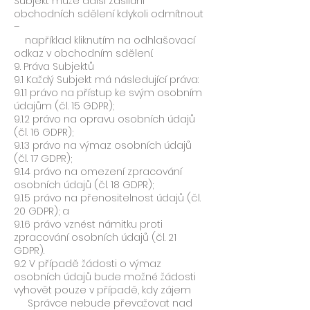
Subjekt může další zasílání
obchodních sdělení kdykoli odmítnout
–
například kliknutím na odhlašovací
odkaz v obchodním sdělení.
9. Práva Subjektů
9.1 Každý Subjekt má následující práva:
9.1.1 právo na přístup ke svým osobním
údajům (čl. 15 GDPR);
9.1.2 právo na opravu osobních údajů
(čl. 16 GDPR);
9.1.3 právo na výmaz osobních údajů
(čl. 17 GDPR);
9.1.4 právo na omezení zpracování
osobních údajů (čl. 18 GDPR);
9.1.5 právo na přenositelnost údajů (čl.
20 GDPR); a
9.1.6 právo vznést námitku proti
zpracování osobních údajů (čl. 21
GDPR).
9.2 V případě žádosti o výmaz
osobních údajů bude možné žádosti
vyhovět pouze v případě, kdy zájem
Správce nebude převažovat nad