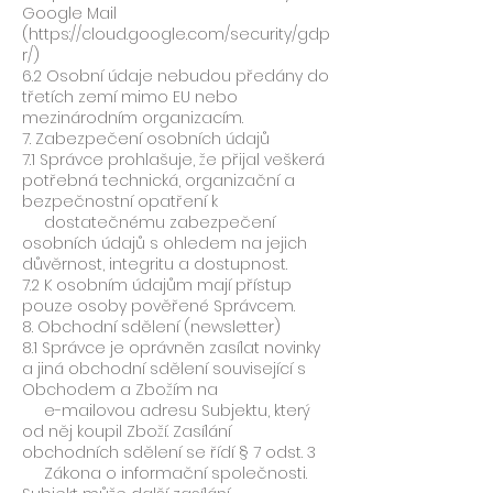
Google Mail
(https://cloud.google.com/security/gdp
r/)
6.2 Osobní údaje nebudou předány do
třetích zemí mimo EU nebo
mezinárodním organizacím.
7. Zabezpečení osobních údajů
7.1 Správce prohlašuje, že přijal veškerá
potřebná technická, organizační a
bezpečnostní opatření k
dostatečnému zabezpečení
osobních údajů s ohledem na jejich
důvěrnost, integritu a dostupnost.
7.2 K osobním údajům mají přístup
pouze osoby pověřené Správcem.
8. Obchodní sdělení (newsletter)
8.1 Správce je oprávněn zasílat novinky
a jiná obchodní sdělení související s
Obchodem a Zbožím na
e-mailovou adresu Subjektu, který
od něj koupil Zboží. Zasílání
obchodních sdělení se řídí § 7 odst. 3
Zákona o informační společnosti.