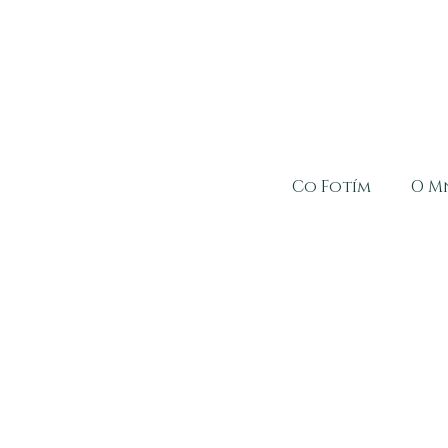
Co Fotím
O M